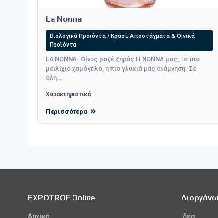
La Nonna
Βιολογικά Προϊόντα / Κρασί, Αποστάγματα & Οινικά
Προϊόντα
LA NONNA- Οίνος ροζέ ξηρός Η ΝΟΝΝΑ μας, το πιο
μειλίχιο χαμόγελο, η πιο γλυκιά μας ανάμνηση. Σε
όλη...
Χαρακτηριστικά
Περισσότερα
EXPOTROF Online
Διοργάν
Αρχική
Iδέα