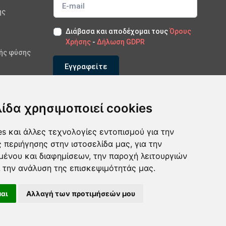
ής
Διάβασα και αποδέχομαι τους
Όρους
Χρήσης
-
Δήλωση GDPR
κής φύσης
Εγγραφείτε
*Εγγραφείτε στο newsletter μας
λίδα χρησιμοποιεί cookies
s και άλλες τεχνολογίες εντοπισμού για την
ς περιήγησης στην ιστοσελίδα μας, για την
μένου και διαφημίσεων, την παροχή λειτουργιών
 την ανάλυση της επισκεψιμότητάς μας.
αι
Αλλαγή των προτιμήσεών μου