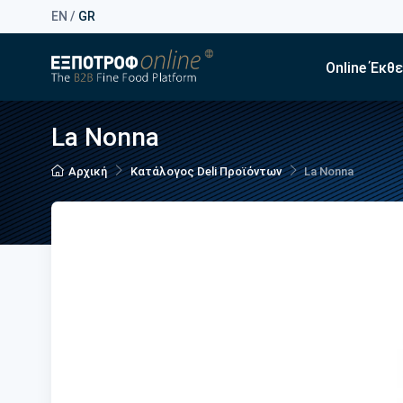
EN
/
GR
Online Έκθ
La Nonna
Αρχική
Κατάλογος Deli Προϊόντων
La Nonna