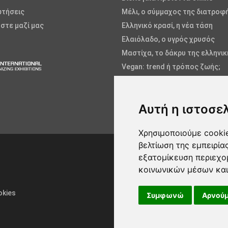
ωτήσεις
Μέλι, ο σύμμαχος της διατροφ
στε μαζί μας
Ελληνικό κρασί, η νέα τάση
Ελαιόλαδο, ο υγρός χρυσός
Μαστίχα, το δάκρυ της ελληνι
Vegan: trend ή τρόπος ζωής;
Φρούτα και Λαχανικά
Ψάρια και Θαλασσινά
Αυτή η ιστοσε
Αλόη, η θεραπευτική
Χρησιμοποιούμε cookie
βελτίωση της εμπειρία
εξατομίκευση περιεχο
κοινωνικών μέσων και
okies
Συμφωνώ
Αρνούμ