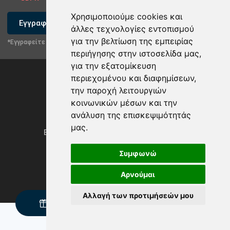
Χρησιμοποιούμε cookies και
Εγγραφείτε
άλλες τεχνολογίες εντοπισμού
για την βελτίωση της εμπειρίας
*Εγγραφείτε στο newsletter μας
περιήγησης στην ιστοσελίδα μας,
για την εξατομίκευση
περιεχομένου και διαφημίσεων,
την παροχή λειτουργιών
κοινωνικών μέσων και την
ανάλυση της επισκεψιμότητάς
Privacy Policy & GDPR
μας.
Ενημέρωση προτιμήσεων των cookies
Συμφωνώ
Αρνούμαι
Powered by
rmi.gr
Αλλαγή των προτιμήσεών μου
Ζητήστε Δείγμα