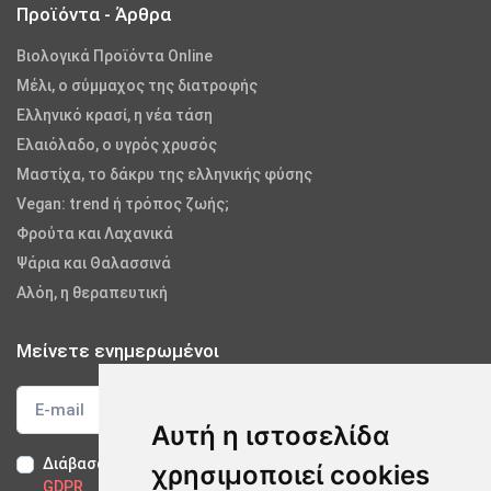
Προϊόντα - Άρθρα
Βιολογικά Προϊόντα Online
Μέλι, ο σύμμαχος της διατροφής
Ελληνικό κρασί, η νέα τάση
Ελαιόλαδο, ο υγρός χρυσός
Μαστίχα, το δάκρυ της ελληνικής φύσης
Vegan: trend ή τρόπος ζωής;
Φρούτα και Λαχανικά
Ψάρια και Θαλασσινά
Αλόη, η θεραπευτική
Μείνετε ενημερωμένοι
Αυτή η ιστοσελίδα
Διάβασα και αποδέχομαι τους
Όρους Χρήσης
-
Δήλωση
χρησιμοποιεί cookies
GDPR