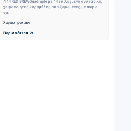
4|14 RED BREWQuadraple με 14 επιλεγμένα συστατικά,
χειροποίητες καραμέλες απο ζυμωμένες με maple
syr...
Χαρακτηριστικά
Περισσότερα