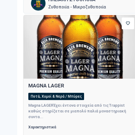
Ζυθοποιία - Μικροζυθοποιία
MAGNA LAGER
Ποτά, Χυμοί & Νερά / Μπύρες
Magna LAGERΈχει έντονα στοιχεία από τιςTrappist
καθώς στηρίζεται σε μιαπολύ παλιά μοναστηριακή
συντα...
Χαρακτηριστικά