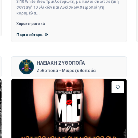
3|10 White BrewΤριπλοζύμωτη, με παλιά σκωτσέζικη
συνταγή 10 υλικών και Λυκίσκων.Χειροποίητη
καραμέλα...
Χαρακτηριστικά
Περισσότερα
ΗΛΕΙΑΚΗ ΖΥΘΟΠΟΙΪΑ
Ζυθοποιία - Μικροζυθοποιία