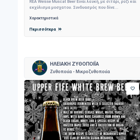
REA Weisse Muscat Beer Ειναι λευκή, με σιτάρι, ρύζι και
εκχύλισμα μοσχατου. Συνδυασμός που δίνε...
Χαρακτηριστικά
Περισσότερα
ΗΛΕΙΑΚΗ ΖΥΘΟΠΟΙΪΑ
Ζυθοποιία - Μικροζυθοποιία