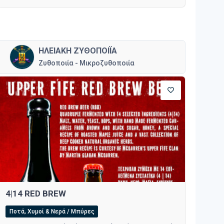
ΗΛΕΙΑΚΗ ΖΥΘΟΠΟΙΪΑ
Ζυθοποιία - Μικροζυθοποιία
4|14 RED BREW
Ποτά, Χυμοί & Νερά / Μπύρες