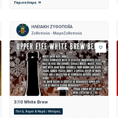
Περισσότερα
ΗΛΕΙΑΚΗ ΖΥΘΟΠΟΙΪΑ
Ζυθοποιία - Μικροζυθοποιία
3|10 White Brew
Ποτά, Χυμοί & Νερά / Μπύρες