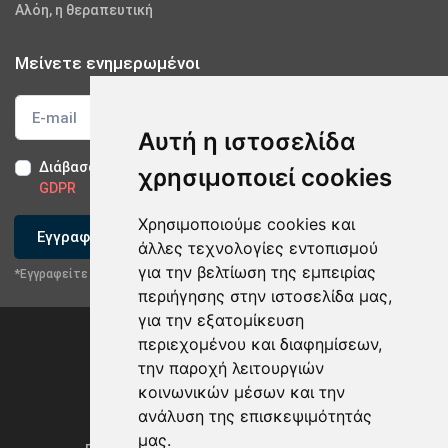
Αλόη, η θεραπευτική
Μείνετε ενημερωμένοι
Αυτή η ιστοσελίδα
Διάβασα και αποδέχομαι τους
Όρους Χρήσης
-
Δήλωση
χρησιμοποιεί cookies
GDPR
Χρησιμοποιούμε cookies και
Εγγραφείτε
άλλες τεχνολογίες εντοπισμού
για την βελτίωση της εμπειρίας
*Εγγραφείτε στο newsletter μας
περιήγησης στην ιστοσελίδα μας,
για την εξατομίκευση
περιεχομένου και διαφημίσεων,
την παροχή λειτουργιών
κοινωνικών μέσων και την
ανάλυση της επισκεψιμότητάς
Privacy Policy & GDPR
μας.