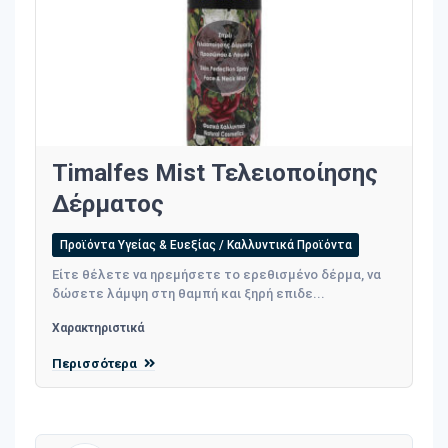
Timalfes Mist Τελειοποίησης
Δέρματος
Προϊόντα Υγείας & Ευεξίας / Καλλυντικά Προϊόντα
Είτε θέ­λε­τε να ηρε­μή­σε­τε το ερε­θι­σμέ­νο δέρ­μα, να
δώ­σε­τε λάμ­ψη στη θα­μπή και ξηρή επι­δε...
Χαρακτηριστικά
Περισσότερα