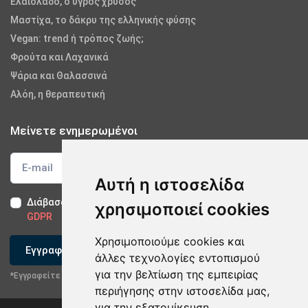
Ελαιόλαδο, ο υγρός χρυσός
Μαστίχα, το δάκρυ της ελληνικής φύσης
Vegan: trend ή τρόπος ζωής;
Φρούτα και Λαχανικά
Ψάρια και Θαλασσινά
Αλόη, η θεραπευτική
Μείνετε ενημερωμένοι
Αυτή η ιστοσελίδα
Διάβασα και αποδέχομαι τους
Όρους Χρήσης
-
Δήλωση
χρησιμοποιεί cookies
GDPR
Χρησιμοποιούμε cookies και
Εγγραφείτε
άλλες τεχνολογίες εντοπισμού
για την βελτίωση της εμπειρίας
*Εγγραφείτε στο newsletter μας
περιήγησης στην ιστοσελίδα μας,
για την εξατομίκευση