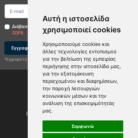
Αυτή η ιστοσελίδα
Διάβασα και αποδέχομαι τους
Όρους Χρήσης
-
Δήλωση
χρησιμοποιεί cookies
GDPR
Χρησιμοποιούμε cookies και
Εγγραφείτε
άλλες τεχνολογίες εντοπισμού
για την βελτίωση της εμπειρίας
*Εγγραφείτε στο newsletter μας
περιήγησης στην ιστοσελίδα μας,
για την εξατομίκευση
περιεχομένου και διαφημίσεων,
την παροχή λειτουργιών
κοινωνικών μέσων και την
ανάλυση της επισκεψιμότητάς
Privacy Policy & GDPR
μας.
Ενημέρωση προτιμήσεων των cookies
Συμφωνώ