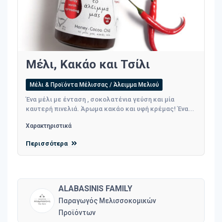
Μέλι, Κακάο και Τσίλι
Μέλι & Προϊόντα Μέλισσας / Άλειμμα Μελιού
Ένα μέλι με ένταση , σοκολατένια γεύση και μία
καυτερή πινελιά. Άρωμα κακάο και υφή κρέμας! Ένα...
Χαρακτηριστικά
Περισσότερα
ALABASINIS FAMILY
Παραγωγός Μελισσοκομικών
Προϊόντων