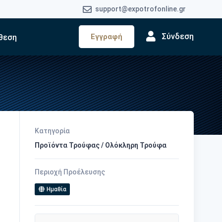
support@expotrofonline.gr
Σύνδεση
Εγγραφή
θεση
Κατηγορία
Προϊόντα Τρούφας / Ολόκληρη Τρούφα
Περιοχή Προέλευσης
Ημαθία