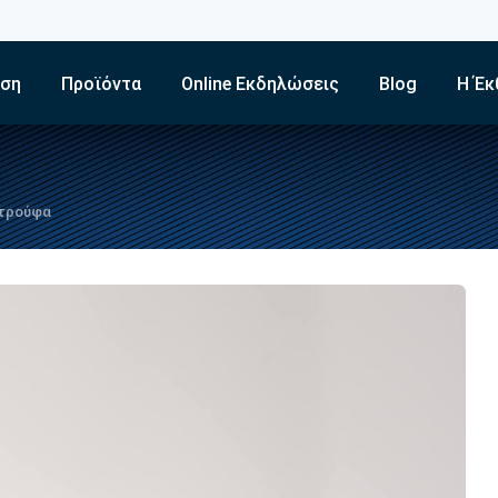
εση
Προϊόντα
Online Εκδηλώσεις
Blog
Η Έκ
 τρούφα