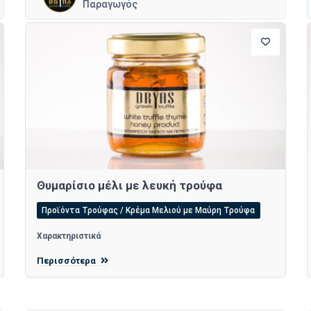
Παραγωγός
Θυμαρίσιο μέλι με λευκή τρούφα
Προϊόντα Τρούφας / Κρέμα Μελιού με Μαύρη Τρούφα
Χαρακτηριστικά
Περισσότερα