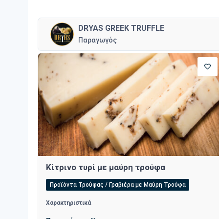
DRYAS GREEK TRUFFLE
Παραγωγός
Κίτρινο τυρί με μαύρη τρούφα
Προϊόντα Τρούφας / Γραβιέρα με Μαύρη Τρούφα
Χαρακτηριστικά