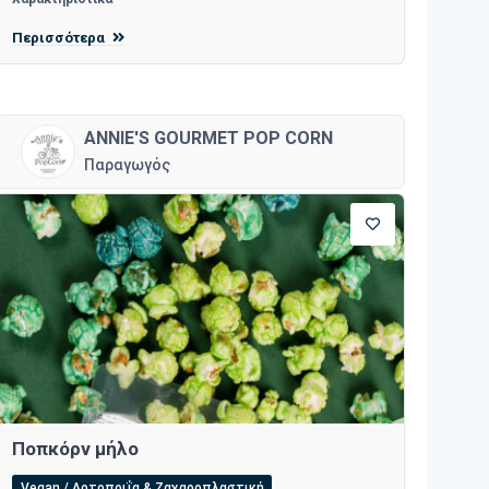
Περισσότερα
ANNIE'S GOURMET POP CORN
Παραγωγός
Ποπκόρν μήλο
Vegan / Αρτοποιΐα & Ζαχαροπλαστική