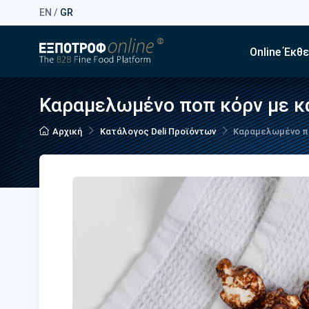
EN
/
GR
Online Έκθ
Καραμελωμένο ποπ κόρν με κ
Αρχική
Κατάλογος Deli Προϊόντων
Καραμελωμένο π