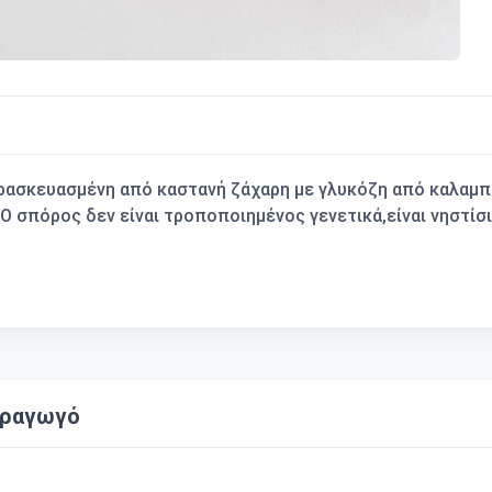
ασκευασμένη από καστανή ζάχαρη με γλυκόζη από καλαμπό
6. Ο σπόρος δεν είναι τροποποιημένος γενετικά,είναι νηστίσ
αραγωγό