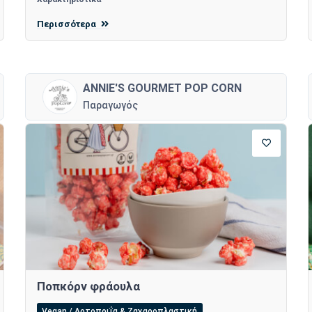
Περισσότερα
ANNIE'S GOURMET POP CORN
Παραγωγός
Ποπκόρν φράουλα
Vegan / Αρτοποιΐα & Ζαχαροπλαστική