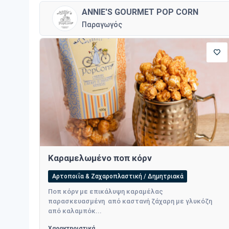
ANNIE'S GOURMET POP CORN
Παραγωγός
Καραμελωμένο ποπ κόρν
Αρτοποιΐα & Ζαχαροπλαστική / Δημητριακά
Ποπ κόρν με επικάλυψη καραμέλας
παρασκευασμένη από καστανή ζάχαρη με γλυκόζη
από καλαμπόκ...
Χαρακτηριστικά