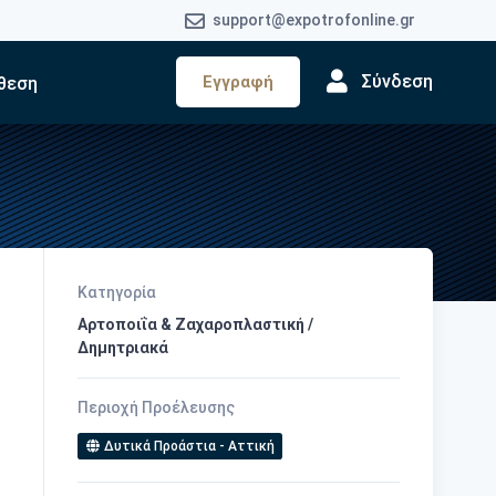
support@expotrofonline.gr
Σύνδεση
Εγγραφή
θεση
Κατηγορία
Αρτοποιΐα & Ζαχαροπλαστική /
Δημητριακά
Περιοχή Προέλευσης
Δυτικά Προάστια - Αττική