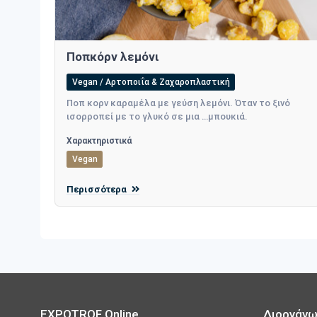
Ποπκόρν λεμόνι
Vegan / Αρτοποιΐα & Ζαχαροπλαστική
Ποπ κορν καραμέλα με γεύση λεμόνι. Όταν το ξινό
ισορροπεί με το γλυκό σε μια …μπουκιά.
Χαρακτηριστικά
Vegan
Περισσότερα
EXPOTROF Online
Διοργάν