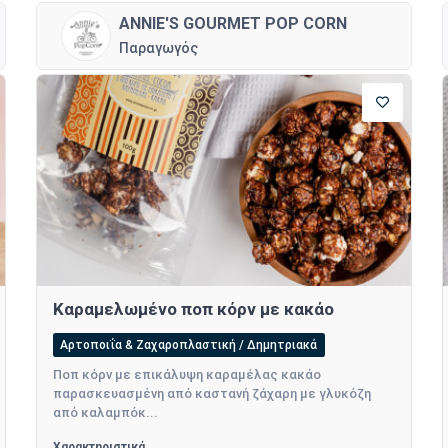
ANNIE'S GOURMET POP CORN
Παραγωγός
Καραμελωμένο ποπ κόρν με κακάο
Αρτοποιΐα & Ζαχαροπλαστική / Δημητριακά
Ποπ κόρν με επικάλυψη καραμέλας κακάο
παρασκευασμένη από καστανή ζάχαρη με γλυκόζη
από καλαμπόκ...
Χαρακτηριστικά