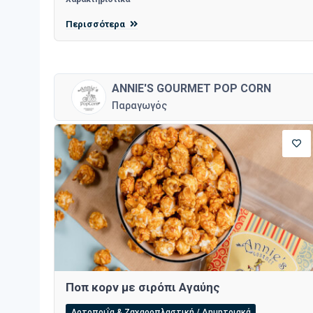
Περισσότερα
ANNIE'S GOURMET POP CORN
Παραγωγός
Ποπ κορν με σιρόπι Αγαύης
Αρτοποιΐα & Ζαχαροπλαστική / Δημητριακά