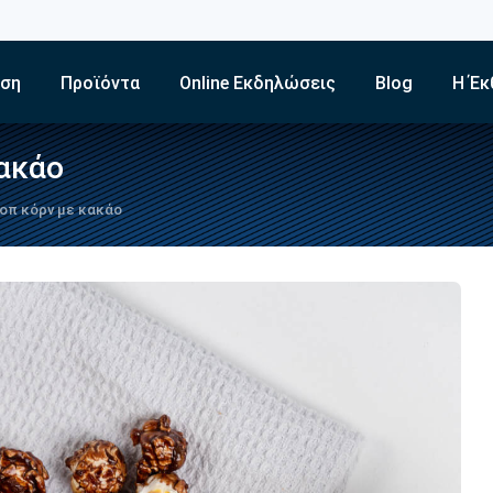
εση
Προϊόντα
Online Εκδηλώσεις
Blog
Η Έκ
ακάο
οπ κόρν με κακάο