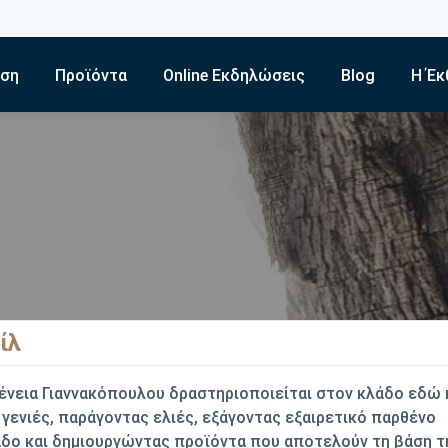
εση
Προϊόντα
Online Εκδηλώσεις
Blog
Η Έκ
ίλ
ένεια Γιαννακόπουλου
δραστηριοποιείται στον κλάδο εδώ 
γενιές, παράγοντας ελιές, εξάγοντας εξαιρετικό παρθένο
δο και δημιουργώντας προϊόντα που αποτελούν τη βάση τ