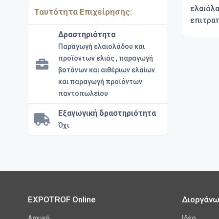
ελαιόλα
Ταυτότητα Επιχείρησης:
επιτραπ
Δραστηριότητα
Παραγωγή ελαιολάδου και
προϊόντων ελιάς , παραγωγή
βοτάνων και αιθέριων ελαίων
και παραγωγή προϊόντων
παντοπωλείου
Εξαγωγική δραστηριότητα
Όχι
EXPOTROF Online
Διοργάν
Αρχική
Iδέα