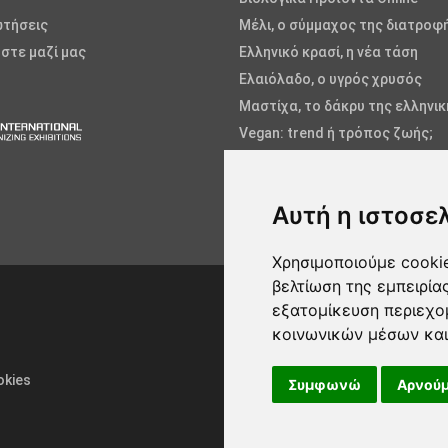
ωτήσεις
Μέλι, ο σύμμαχος της διατροφ
στε μαζί μας
Ελληνικό κρασί, η νέα τάση
Ελαιόλαδο, ο υγρός χρυσός
Μαστίχα, το δάκρυ της ελληνι
Vegan: trend ή τρόπος ζωής;
Φρούτα και Λαχανικά
Ψάρια και Θαλασσινά
Αυτή η ιστοσε
Αλόη, η θεραπευτική
Χρησιμοποιούμε cookie
βελτίωση της εμπειρία
εξατομίκευση περιεχο
κοινωνικών μέσων και
okies
Συμφωνώ
Αρνούμ