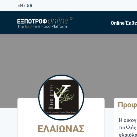
EN
/
GR
Online Έκθ
Προφ
Η οικογ
ΕΛΑΙΩΝΑΣ
πολλές 
ελαιόλα