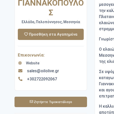
ΓΙΑΝΝΑΚΟΠΟΥΛΟ
μεσογει
Σ
την καλ
Πλατανό
Ελλάδα, Πελοπόννησος, Μεσσηνία
ελαιώνα
στρεμμά
Προσθήκη στα Αγαπημένα
Γνωρίστ
Ο ελαι
Επικοινωνία:
Μεσσην
της ελι
Website
sales@oilolive.gr
Σε υψόμ
καταγωγ
+302722092067
Γιαννακ
και αγο
επιτραπ
Ζητήστε Τιμοκατάλογο
Η καλλι
αποτύπ