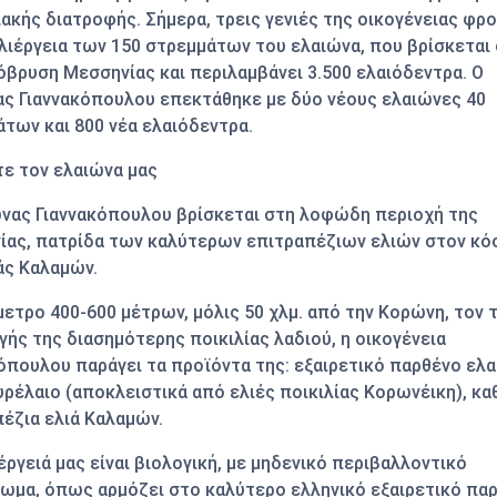
ακής διατροφής. Σήμερα, τρεις γενιές της οικογένειας φρ
λιέργεια των 150 στρεμμάτων του ελαιώνα, που βρίσκεται
βρυση Μεσσηνίας και περιλαμβάνει 3.500 ελαιόδεντρα. Ο
ς Γιαννακόπουλου επεκτάθηκε με δύο νέους ελαιώνες 40
των και 800 νέα ελαιόδεντρα.
ε τον ελαιώνα μας
ώνας Γιαννακόπουλου βρίσκεται στη λοφώδη περιοχή της
ίας, πατρίδα των καλύτερων επιτραπέζιων ελιών στον κό
άς Καλαμών.
ετρο 400-600 μέτρων, μόλις 50 χλμ. από την Κορώνη, τον 
ής της διασημότερης ποικιλίας λαδιού, η οικογένεια
όπουλου παράγει τα προϊόντα της: εξαιρετικό παρθένο ελ
υρέλαιο (αποκλειστικά από ελιές ποικιλίας Κορωνέικη), κα
έζια ελιά Καλαμών.
έργειά μας είναι βιολογική, με μηδενικό περιβαλλοντικό
ωμα, όπως αρμόζει στο καλύτερο ελληνικό εξαιρετικό πα