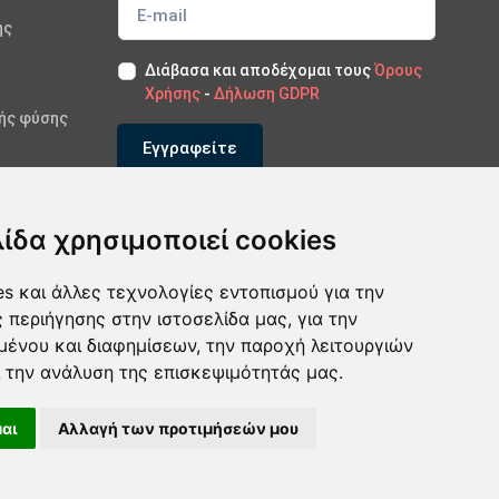
ής
Διάβασα και αποδέχομαι τους
Όρους
Χρήσης
-
Δήλωση GDPR
κής φύσης
Εγγραφείτε
*Εγγραφείτε στο newsletter μας
λίδα χρησιμοποιεί cookies
s και άλλες τεχνολογίες εντοπισμού για την
ς περιήγησης στην ιστοσελίδα μας, για την
μένου και διαφημίσεων, την παροχή λειτουργιών
 την ανάλυση της επισκεψιμότητάς μας.
αι
Αλλαγή των προτιμήσεών μου