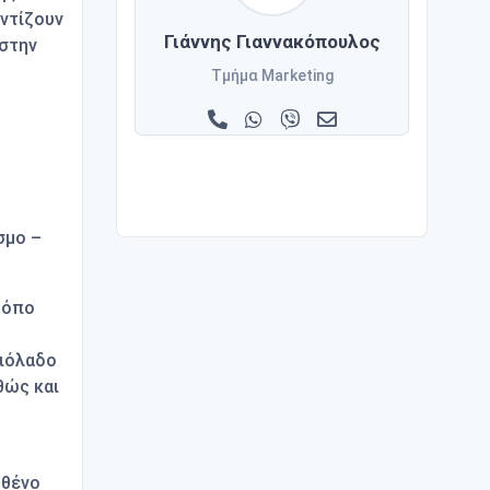
οντίζουν
Γιάννης Γιαννακόπουλος
 στην
Τμήμα Marketing
σμο –
τόπο
αιόλαδο
θώς και
ρθένο