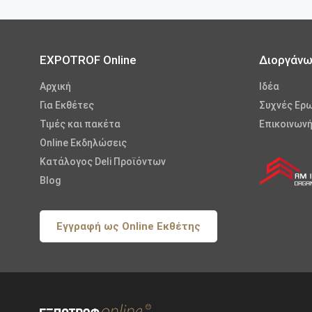
EXPOTROF Online
Διοργάν
Αρχική
Iδέα
Για Εκθέτες
Συχνές Ερ
Τιμές και πακέτα
Επικοινωνή
Online Εκδηλώσεις
Κατάλογος Deli Προϊόντων
Blog
Εγγραφή ως Online Εκθέτης