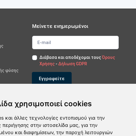
Μείνετε ενημερωμένοι
ής
Διάβασα και αποδέχομαι τους
Όρους
Χρήσης
-
Δήλωση GDPR
κής φύσης
Εγγραφείτε
*Εγγραφείτε στο newsletter μας
λίδα χρησιμοποιεί cookies
s και άλλες τεχνολογίες εντοπισμού για την
ς περιήγησης στην ιστοσελίδα μας, για την
μένου και διαφημίσεων, την παροχή λειτουργιών