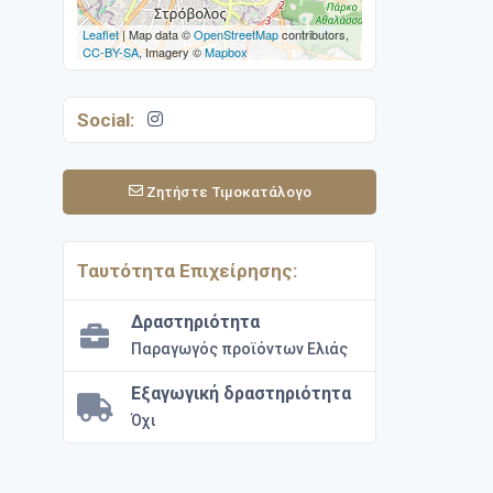
Leaflet
| Map data ©
OpenStreetMap
contributors,
CC-BY-SA
, Imagery ©
Mapbox
Social:
Ζητήστε Τιμοκατάλογο
Ταυτότητα Επιχείρησης:
Δραστηριότητα
Παραγωγός προϊόντων Ελιάς
Εξαγωγική δραστηριότητα
Όχι