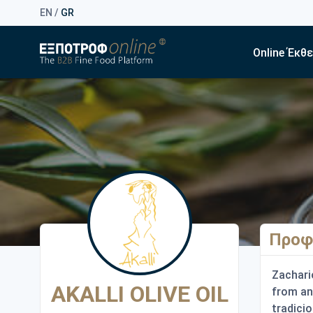
EN
/
GR
Online Έκθ
Προφ
Zachari
AKALLI OLIVE OIL
from an 
tradicio