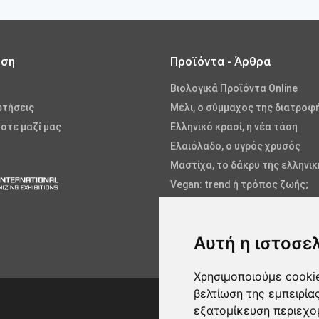
ωση
Προϊόντα - Άρθρα
Βιολογικά Προϊόντα Online
ωτήσεις
Μέλι, ο σύμμαχος της διατροφ
στε μαζί μας
Ελληνικό κρασί, η νέα τάση
Ελαιόλαδο, ο υγρός χρυσός
Μαστίχα, το δάκρυ της ελληνι
Vegan: trend ή τρόπος ζωής;
Φρούτα και Λαχανικά
Ψάρια και Θαλασσινά
Αυτή η ιστοσε
Αλόη, η θεραπευτική
Χρησιμοποιούμε cookie
βελτίωση της εμπειρία
εξατομίκευση περιεχο