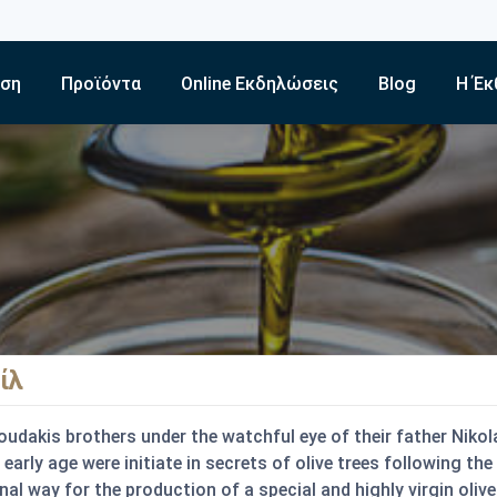
εση
Προϊόντα
Online Εκδηλώσεις
Blog
Η Έκ
ίλ
oudakis brothers under the watchful eye of their father Nikol
early age were initiate in secrets of olive trees following the
nal way for the production of a special and highly virgin olive 