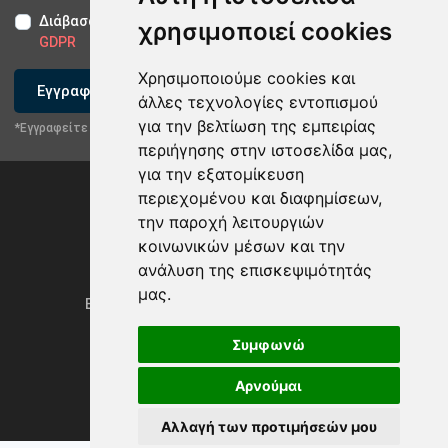
Διάβασα και αποδέχομαι τους
Όρους Χρήσης
-
Δήλωση
χρησιμοποιεί cookies
GDPR
Χρησιμοποιούμε cookies και
Εγγραφείτε
άλλες τεχνολογίες εντοπισμού
για την βελτίωση της εμπειρίας
*Εγγραφείτε στο newsletter μας
περιήγησης στην ιστοσελίδα μας,
για την εξατομίκευση
περιεχομένου και διαφημίσεων,
την παροχή λειτουργιών
κοινωνικών μέσων και την
ανάλυση της επισκεψιμότητάς
Privacy Policy & GDPR
μας.
Ενημέρωση προτιμήσεων των cookies
Συμφωνώ
Αρνούμαι
Powered by
rmi.gr
Αλλαγή των προτιμήσεών μου