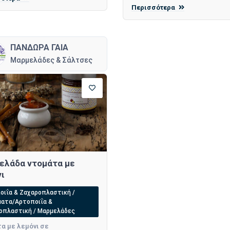
Περισσότερα
ΠΑΝΔΩΡΑ ΓΑΙΑ
Μαρμελάδες & Σάλτσες
ελάδα ντομάτα με
ι
οιΐα & Ζαχαροπλαστική /
ματα/Αρτοποιΐα &
οπλαστική / Μαρμελάδες
α με λεμόνι σε