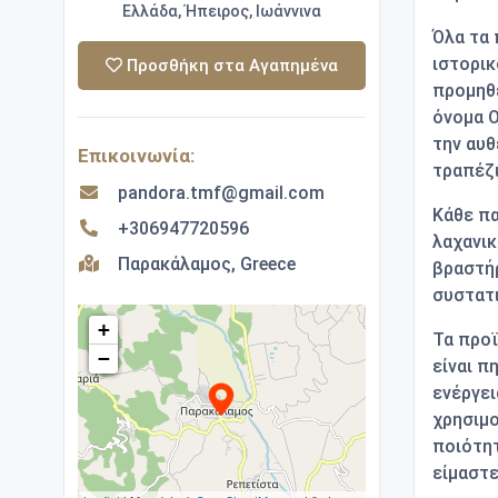
Ελλάδα, Ήπειρος, Ιωάννινα
Όλα τα 
ιστορι
Προσθήκη στα Αγαπημένα
προμηθ
όνομα Ο
την αυθ
Επικοινωνία:
τραπέζι
pandora.tmf@gmail.com
Κάθε πα
+306947720596
λαχανικ
Παρακάλαμος, Greece
βραστή
συστατ
+
Τα προ
−
είναι π
ενέργει
χρησιμο
ποιότη
είμαστε