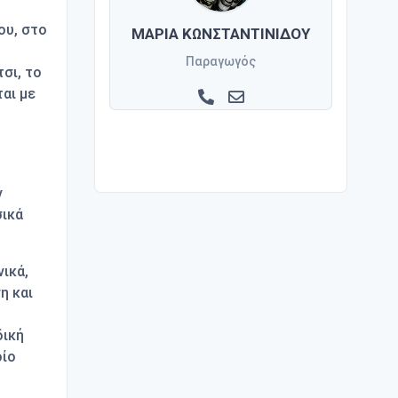
ου, στο
ΜΑΡΙΑ ΚΩΝΣΤΑΝΤΙΝΙΔΟΥ
υ
Παραγωγός
τσι, το
αι με
ν
σικά
νικά,
η και
δική
οίο