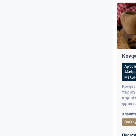
Κονφ
Αρτοπ
Αλείμ
Μέλισ
Κονφιτ
περιέχ
κομμάτ
φρούτω
Χαρακτη
Βιολογ
Περισ