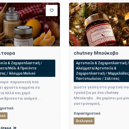
ιτουρα
chutney Μπούκοβο
οιΐα & Ζαχαροπλαστική /
Αρτοποιΐα & Ζαχαροπλαστική /
ματα/Μέλι & Προϊόντα
Αλείμματα/Αρτοποιΐα &
σας / Άλειμμα Μελιού
Ζαχαροπλαστική / Μαρμελάδες
Παντοπωλείου / Σάλτσες
ουρα: παρασκευή που
Δώστε γεύση στα γιορτινά σα
ει φρούτα κομμένα σε
τραπέζια με ένα chutney
ια αλλά και χυμό
Μπούκοβο...θα χαρίσει μια μο
ν.Βρισκεται ανάμεσ...
γαστρονομική...
ριστικά
Χαρακτηριστικά
ικά
Βιολογικά
σότερα