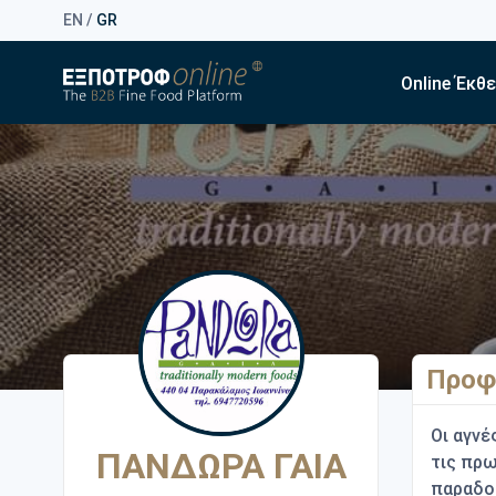
EN
/
GR
Online Έκθ
Προφ
Οι αγνέ
ΠΑΝΔΩΡΑ ΓΑΙΑ
τις πρω
παραδοσ