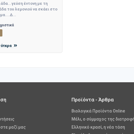
άδα...γεύση έντονη με τη
δα του λεμονιού να σκάει στο
α....Δ...
ριστικά
ι
σότερα
ωση
Προϊόντα - Άρθρα
Βιολογικά Προϊόντα Online
ωτήσεις
Μέλι, ο σύμμαχος της διατροφ
στε μαζί μας
Ελληνικό κρασί, η νέα τάση