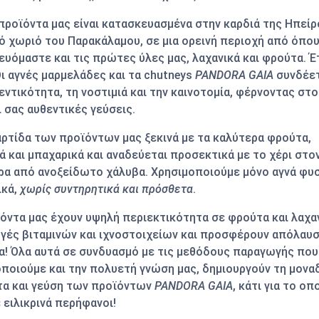
προϊόντα μας είναι
κατασκευασμένα στην καρδιά της Ηπείρ
κό χωριό του Παρακάλαμου
, σε μια ορεινή περιοχή
από όπο
ευόμαστε και τις πρώτες ύλες μας
, λαχανικά και φρούτα. Έ
ι αγνές μαρμελάδες και τα chutneys
PANDORA GAIA
συνδέετ
εντικότητα, τη νοστιμιά και την καινοτομία, φέρνοντας στο
 σας αυθεντικές γεύσεις.
ρτίδα των προϊόντων μας ξεκινά με τα καλύτερα
φρούτα,
ά και μπαχαρικά
και αναδεύεται προσεκτικά με το χέρι στο
ρα από ανοξείδωτο χάλυβα. Χρησιμοποιούμε μόνο
αγνά φυ
ικά
,
χωρίς συντηρητικά και πρόσθετα
.
ϊόντα μας έχουν
υψηλή περιεκτικότητα
σε φρούτα και λαχα
ηγές
βιταμινών και ιχνοστοιχείων
και προσφέρουν απόλαυσ
α! Όλα αυτά σε συνδυασμό με τις μεθόδους παραγωγής που
ποιούμε και την πολυετή γνώση μας, δημιουργούν τη μονα
τα και γεύση των προϊόντων
PANDORA GAIA
, κάτι για το οπ
 ειλικρινά περήφανοι!