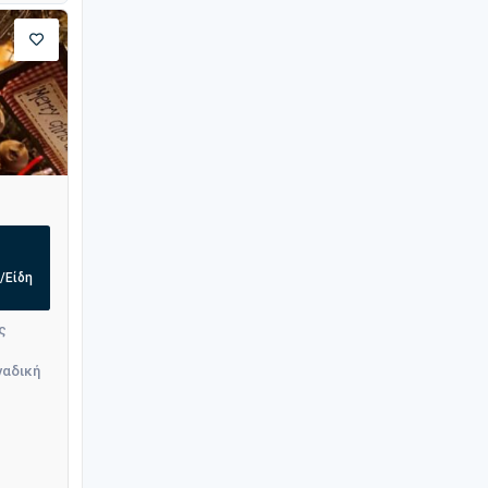
/Είδη
ς
ναδική