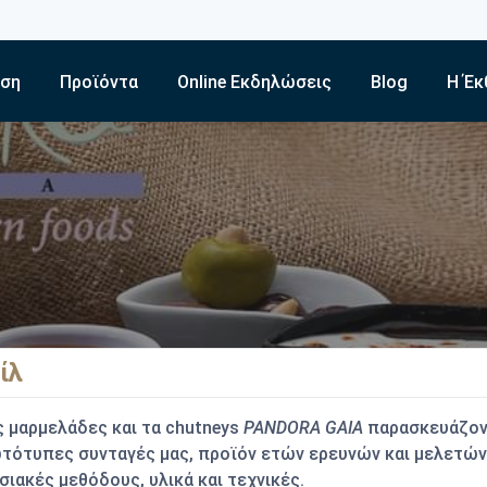
εση
Προϊόντα
Online Εκδηλώσεις
Blog
Η Έκ
ίλ
ς
μαρμελάδες
και τα
chutneys
PANDORA GAIA
παρασκευάζον
τότυπες συνταγές μας, προϊόν ετών ερευνών και μελετών
ιακές μεθόδους, υλικά και τεχνικές.