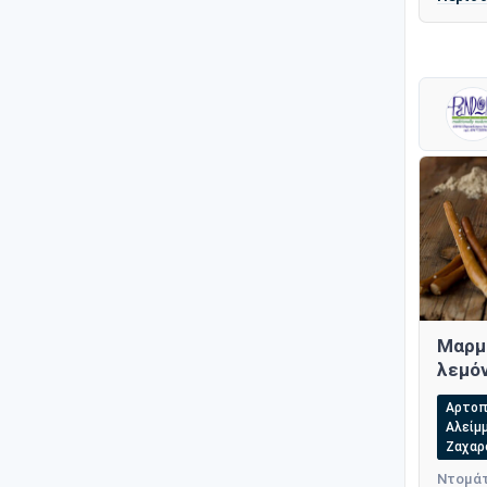
Μαρμ
λεμόν
Αρτοπ
Αλείμ
Ζαχαρ
Ντομάτ