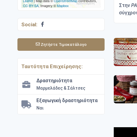
Leaflet
| Map data ©
OpenStreetMap
contributors,
Στην
PA
CC-BY-SA
, Imagery ©
Mapbox
σύγχρο
Social:
Ζητήστε Τιμοκατάλογο
Ταυτότητα Επιχείρησης:
Δραστηριότητα
Μαρμελάδες & Σάλτσες
Εξαγωγική δραστηριότητα
Ναι