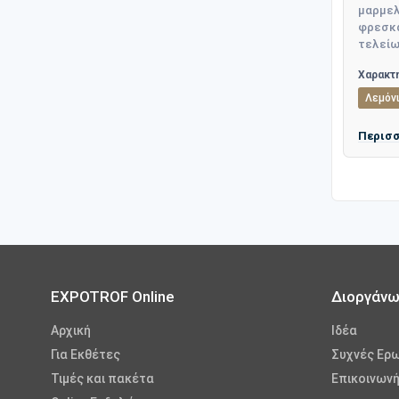
μαρμελ
φρεσκά
τελείωμ
Χαρακτη
Λεμόν
Περισ
EXPOTROF Online
Διοργάν
Αρχική
Iδέα
Για Εκθέτες
Συχνές Ερ
Τιμές και πακέτα
Επικοινωνή