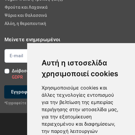
Φρούτα και Λαχανικά
Ψάρια και Θαλασσινά
Αλόη, η θεραπευτική
Μείνετε ενημερωμένοι
Αυτή η ιστοσελίδα
Διάβασα και αποδέχομαι τους
Όρους Χρήσης
-
Δήλωση
χρησιμοποιεί cookies
GDPR
Χρησιμοποιούμε cookies και
Εγγραφείτε
άλλες τεχνολογίες εντοπισμού
για την βελτίωση της εμπειρίας
*Εγγραφείτε στο newsletter μας
περιήγησης στην ιστοσελίδα μας,
για την εξατομίκευση
περιεχομένου και διαφημίσεων,
την παροχή λειτουργιών