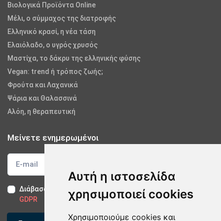
Βιολογικά Προϊόντα Online
Μέλι, ο σύμμαχος της διατροφής
Ελληνικό κρασί, η νέα τάση
Ελαιόλαδο, ο υγρός χρυσός
Μαστίχα, το δάκρυ της ελληνικής φύσης
Vegan: trend ή τρόπος ζωής;
Φρούτα και Λαχανικά
Ψάρια και Θαλασσινά
Αλόη, η θεραπευτική
Μείνετε ενημερωμένοι
Αυτή η ιστοσελίδα
Διάβασα και αποδέχομαι τους
Όρους Χρήσης
-
Δήλωση
χρησιμοποιεί cookies
GDPR
Χρησιμοποιούμε cookies και