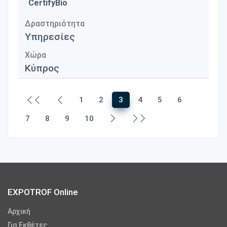
CertifyBio
Δραστηριότητα
Υπηρεσίες
Χώρα
Κύπρος
1
2
3
4
5
6
7
8
9
10
EXPOTROF Online
Αρχική
Για Εκθέτες