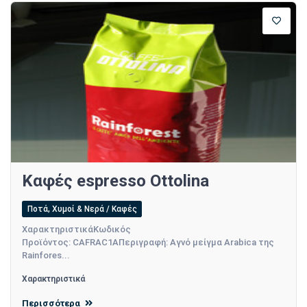
Καφές espresso Ottolina
Ποτά, Χυμοί & Νερά / Καφές
ΧαρακτηριστικάΚωδικός
Προϊόντος: CAFRAC1AΠεριγραφή: Αγνό μείγμα Arabica της
Rainfores...
Χαρακτηριστικά
Περισσότερα