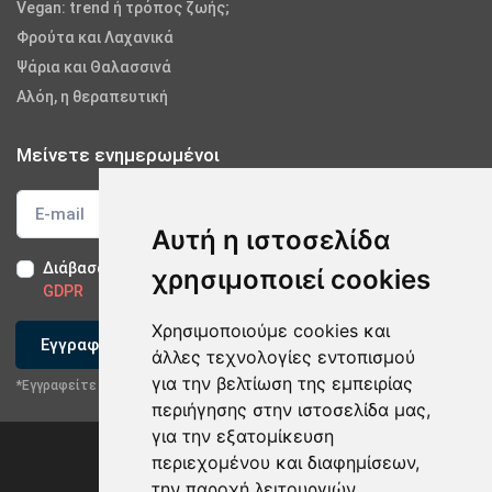
Vegan: trend ή τρόπος ζωής;
Φρούτα και Λαχανικά
Ψάρια και Θαλασσινά
Αλόη, η θεραπευτική
Μείνετε ενημερωμένοι
Αυτή η ιστοσελίδα
Διάβασα και αποδέχομαι τους
Όρους Χρήσης
-
Δήλωση
χρησιμοποιεί cookies
GDPR
Χρησιμοποιούμε cookies και
Εγγραφείτε
άλλες τεχνολογίες εντοπισμού
για την βελτίωση της εμπειρίας
*Εγγραφείτε στο newsletter μας
περιήγησης στην ιστοσελίδα μας,
για την εξατομίκευση
περιεχομένου και διαφημίσεων,
την παροχή λειτουργιών