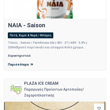
ΝΑΙΑ - Saison
Ποτά, Χυμοί & Νερά / Μπύρες
Τύπος : Saison / Farmhouse Ale | IBU : 27 | ABV : 5.8% |
330mlΧρυσό πορτοκαλί και ελαφριά θολό χρώμα...
Χαρακτηριστικά
Περισσότερα
PLAZA ICE CREAM
Παραγωγός Προϊοντων Αρτοποιΐας/
Ζαχαροπλαστικής