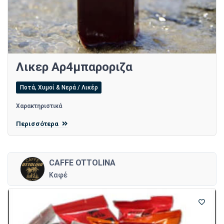
Λικερ Αρ4μπαροριζα
Ποτά, Χυμοί & Νερά / Λικέρ
Χαρακτηριστικά
Περισσότερα
CAFFE OTTOLINA
Καφέ