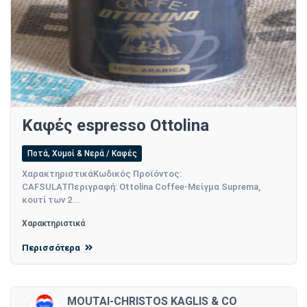
Καφές espresso Ottolina
Ποτά, Χυμοί & Νερά / Καφές
ΧαρακτηριστικάΚωδικός Προϊόντος:
CAFSULATΠεριγραφή: Ottolina Coffee-Μείγμα Suprema,
κουτί των 2...
Χαρακτηριστικά
Περισσότερα
MOUTAI-CHRISTOS KAGLIS & CO