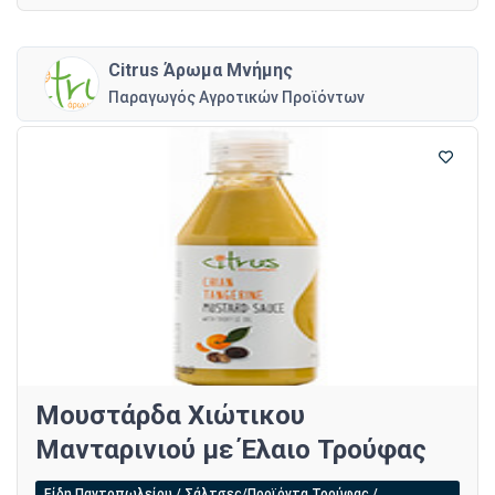
Citrus Άρωμα Μνήμης
Παραγωγός Αγροτικών Προϊόντων
Μουστάρδα Χιώτικου
Μανταρινιού με Έλαιο Τρούφας
Είδη Παντοπωλείου / Σάλτσες/Προϊόντα Τρούφας /