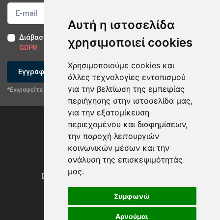
Αυτή η ιστοσελίδα
Διάβασα και αποδέχομαι τους
Όρους Χρήσης
-
Δήλωση
χρησιμοποιεί cookies
GDPR
Χρησιμοποιούμε cookies και
Εγγραφείτε
άλλες τεχνολογίες εντοπισμού
για την βελτίωση της εμπειρίας
*Εγγραφείτε στο newsletter μας
περιήγησης στην ιστοσελίδα μας,
για την εξατομίκευση
περιεχομένου και διαφημίσεων,
την παροχή λειτουργιών
κοινωνικών μέσων και την
ανάλυση της επισκεψιμότητάς
Privacy Policy & GDPR
μας.
Ενημέρωση προτιμήσεων των cookies
Συμφωνώ
Αρνούμαι