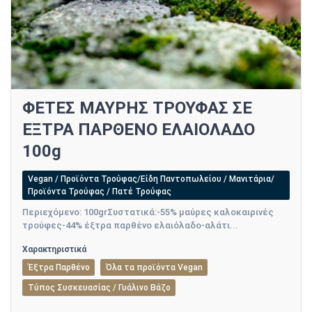
ΦΕΤΕΣ ΜΑΥΡΗΣ ΤΡΟΥΦΑΣ ΣΕ
ΕΞΤΡΑ ΠΑΡΘΕΝΟ ΕΛΑΙΟΛΑΔΟ
100g
Vegan / Προϊόντα Τρούφας/Είδη Παντοπωλείου / Μανιτάρια/
Προϊόντα Τρούφας / Πατέ Τρούφας
Περιεχόμενο: 100grΣυστατικά:-55% μαύρες καλοκαιρινές
τρούφες-44% έξτρα παρθένο ελαιόλαδο-αλάτι...
Χαρακτηριστικά
Έξτρα Παρθένο
Όλα τα προϊόντα Vegan
Τύπος Συσκευασίας / Γυάλινο Βάζο