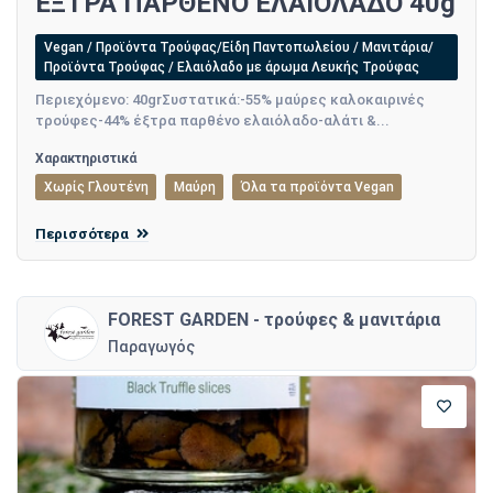
ΕΞΤΡΑ ΠΑΡΘΕΝΟ ΕΛΑΙΟΛΑΔΟ 40g
Vegan / Προϊόντα Τρούφας/Είδη Παντοπωλείου / Μανιτάρια/
Προϊόντα Τρούφας / Ελαιόλαδο με άρωμα Λευκής Τρούφας
Περιεχόμενο: 40grΣυστατικά:-55% μαύρες καλοκαιρινές
τρούφες-44% έξτρα παρθένο ελαιόλαδο-αλάτι &...
Χαρακτηριστικά
Χωρίς Γλουτένη
Μαύρη
Όλα τα προϊόντα Vegan
Περισσότερα
FOREST GARDEN - τρούφες & μανιτάρια
Παραγωγός