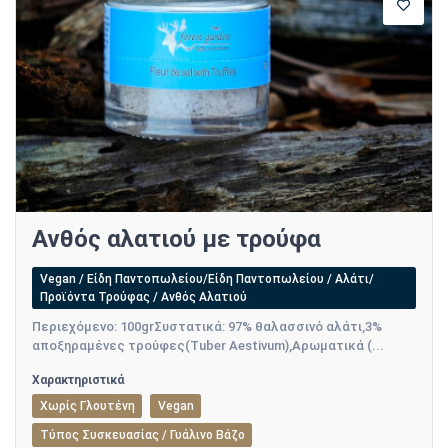
Ανθός αλατιού με τρούφα
Vegan / Είδη Παντοπωλείου/Είδη Παντοπωλείου / Αλάτι/
Προϊόντα Τρούφας / Ανθός Αλατιού
Περιεχόμενο: 100grΣυστατικά: 97% θαλασσινό αλάτι,3%
αποξηραμένες τρούφες(Tuber Aestivum),Αρωματικά (...
Χαρακτηριστικά
Χωρίς Γλουτένη
Vegan
Τύπος Συσκευασίας / Γυάλινο Βάζο