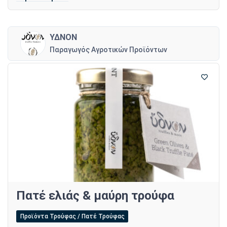
ΥΔΝΟΝ
Παραγωγός Αγροτικών Προϊόντων
Πατέ ελιάς & μαύρη τρούφα
Προϊόντα Τρούφας / Πατέ Τρούφας