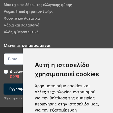
Μαστίχα, το δάκρυ της ελληνικής φύσης
Vegan: trend ή τρόπος ζωής;
Φρούτα και Λαχανικά
Ψάρια και Θαλασσινά
Αλόη, η θεραπευτική
Μείνετε ενημερωμένοι
Αυτή η ιστοσελίδα
Διάβασα και αποδέχομαι τους
Όρους Χρήσης
-
Δήλωση
χρησιμοποιεί cookies
GDPR
Χρησιμοποιούμε cookies και
Εγγραφείτε
άλλες τεχνολογίες εντοπισμού
για την βελτίωση της εμπειρίας
*Εγγραφείτε στο newsletter μας
περιήγησης στην ιστοσελίδα μας,
για την εξατομίκευση